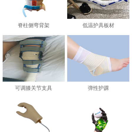
脊柱侧弯背架
低温护具板材
可调膝关节支具
弹性护踝