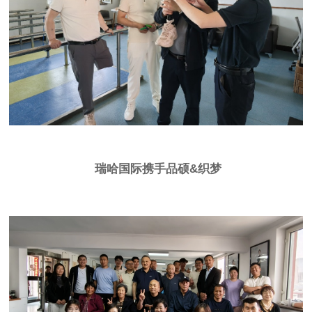
瑞哈国际携手品硕&织梦