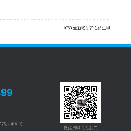
1C30 全新轻型弹性仿生脚
499
桥路大东圆街
微信扫码 关注我们