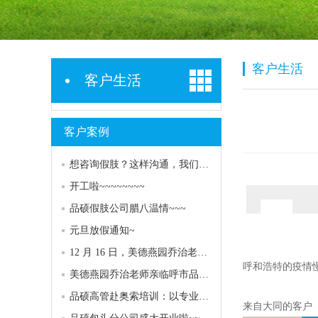
客户生活
客户生活
客户案例
想咨询假肢？这样沟通，我们能更快更好地帮到您！
开工啦~~~~~~~~
品硕假肢公司腊八温情~~~
元旦放假通知~
12 月 16 日，美德燕园乔治老师再次亮相呼市品硕专家门诊！
呼和浩特的疫情
美德燕园乔治老师亲临呼市品硕，专业服务助力客户康复
品硕高管赴奥索培训：以专业赋能，共探康复服务高度
来自大同的客户